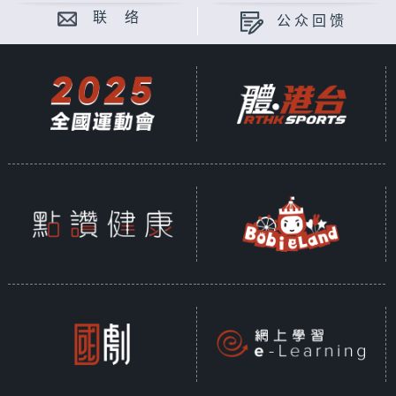
联 络
公众回馈