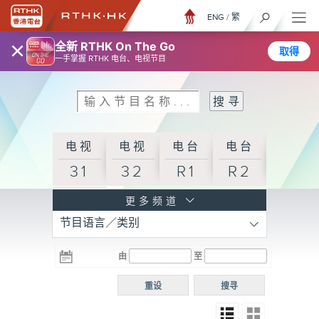
ENG
/
繁
×
全新 RTHK On The Go
取得
一手掌握 RTHK 电台、电视节目
电视
电视
电台
电台
31
32
R1
R2
电台
更多频道
节目语言／类别
R3
电台
电台
电台
由
至
普通
R4
R5
话台
重设
搜寻