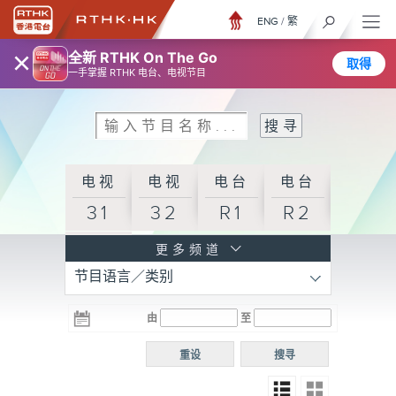
ENG
/
繁
×
全新 RTHK On The Go
取得
一手掌握 RTHK 电台、电视节目
电视
电视
电台
电台
31
32
R1
R2
电台
更多频道
节目语言／类别
R3
电台
电台
电台
由
至
普通
R4
R5
话台
重设
搜寻