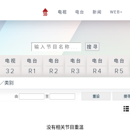
电视
电台
新闻
WEB+
电视
电台
电台
电台
电台
电台
32
R1
R2
R3
R4
R5
／类别
由
至
重设
搜
没有相关节目重温