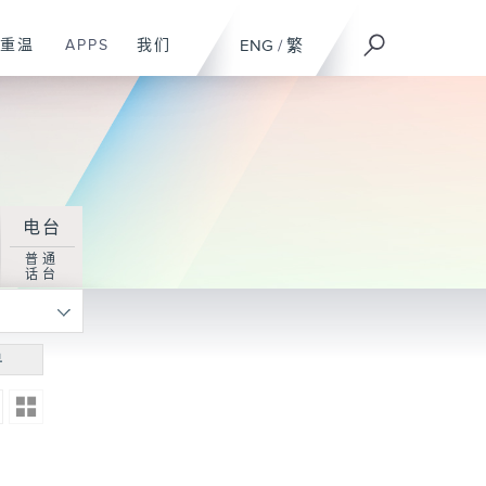
重温
APPS
我们
ENG
/
繁
电台
普通
话台
寻