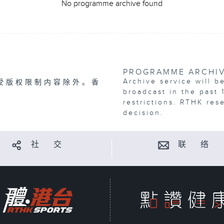
No programme archive found
PROGRAMME ARCHI
Archive service will b
受版权限制内容除外。香
broadcast in the past 
restrictions. RTHK res
decision.
社 交
联 络