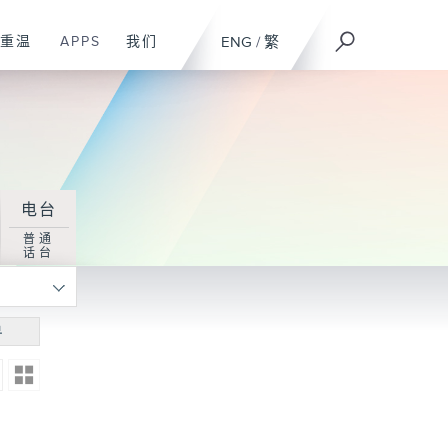
重温
APPS
我们
ENG
/
繁
电台
普通
话台
寻