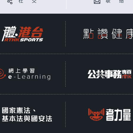
社 交
联 络