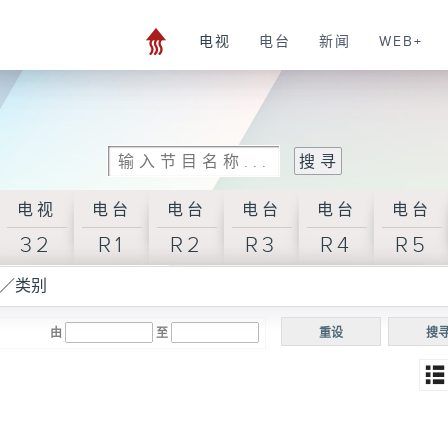
电视
电台
新闻
WEB+
电视
电台
电台
电台
电台
电台
32
R1
R2
R3
R4
R5
／类别
由
至
重设
搜