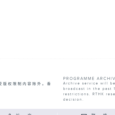
PROGRAMME ARCHI
Archive service will b
受版权限制内容除外。香
broadcast in the past 
restrictions. RTHK res
decision.