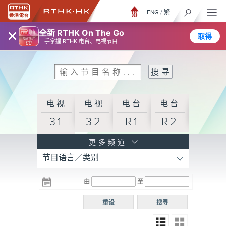
ENG
/
繁
×
全新 RTHK On The Go
取得
一手掌握 RTHK 电台、电视节目
电视
电视
电台
电台
31
32
R1
R2
电台
更多频道
节目语言／类别
R3
电台
电台
电台
由
至
普通
R4
R5
话台
重设
搜寻