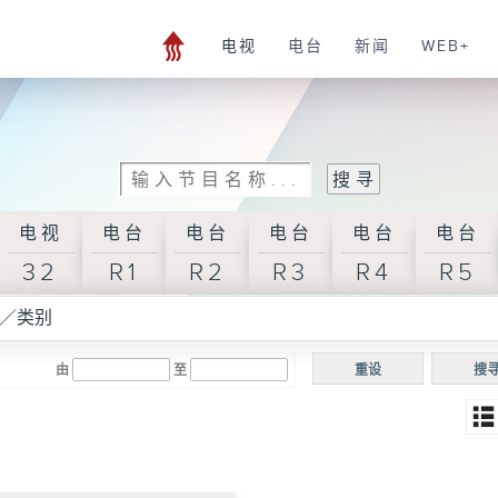
电视
电台
新闻
WEB+
电视
电台
电台
电台
电台
电台
32
R1
R2
R3
R4
R5
／类别
由
至
重设
搜