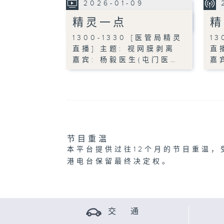
2026-01-09
精灵一点
精
1300-1330 [医管局精灵
13
直播] 主题: 视网膜剥离
直
嘉宾: 杨毅医生(屯门医…
嘉
节目重温
本平台提供过往12个月的节目重温，
港电台保留最终决定权。
交 通