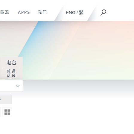
重温
APPS
我们
ENG
/
繁
电台
普通
话台
寻