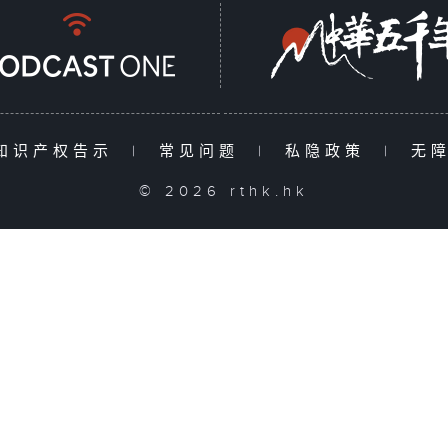
知识产权告示
|
常见问题
|
私隐政策
|
无
© 2026 rthk.hk