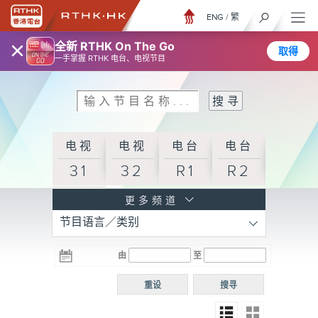
ENG
/
繁
×
全新 RTHK On The Go
取得
一手掌握 RTHK 电台、电视节目
电视
电视
电台
电台
31
32
R1
R2
电台
更多频道
节目语言／类别
R3
电台
电台
电台
由
至
普通
R4
R5
话台
重设
搜寻