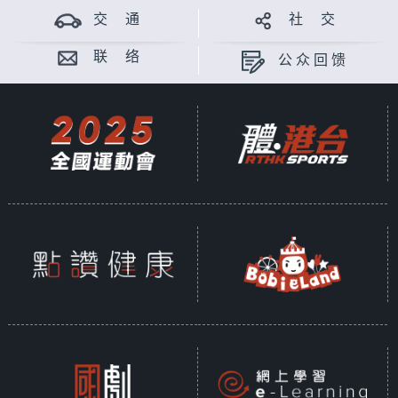
交 通
社 交
联 络
公众回馈