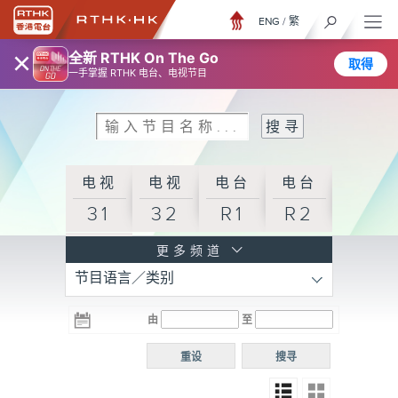
ENG
/
繁
×
全新 RTHK On The Go
取得
一手掌握 RTHK 电台、电视节目
电视
电视
电台
电台
31
32
R1
R2
电台
更多频道
节目语言／类别
R3
电台
电台
电台
由
至
普通
R4
R5
话台
重设
搜寻