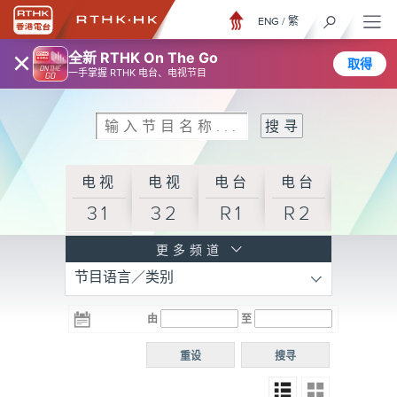
ENG
/
繁
×
全新 RTHK On The Go
取得
一手掌握 RTHK 电台、电视节目
电视
电视
电台
电台
31
32
R1
R2
电台
更多频道
节目语言／类别
R3
电台
电台
电台
由
至
普通
R4
R5
话台
重设
搜寻