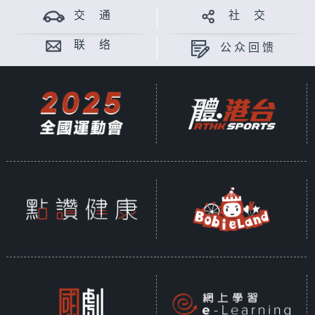
交 通
社 交
联 络
公众回馈