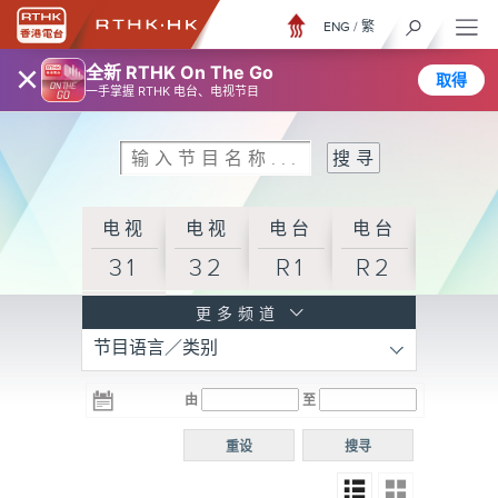
ENG
/
繁
×
全新 RTHK On The Go
取得
一手掌握 RTHK 电台、电视节目
电视
电视
电台
电台
31
32
R1
R2
电台
更多频道
节目语言／类别
R3
电台
电台
电台
由
至
普通
R4
R5
话台
重设
搜寻