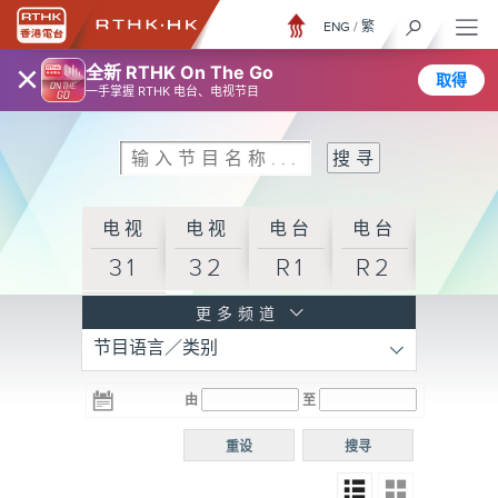
ENG
/
繁
×
全新 RTHK On The Go
取得
一手掌握 RTHK 电台、电视节目
电视
电视
电台
电台
31
32
R1
R2
电台
更多频道
节目语言／类别
R3
电台
电台
电台
由
至
普通
R4
R5
话台
重设
搜寻