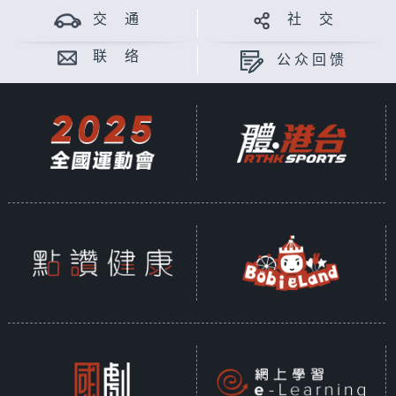
交 通
社 交
联 络
公众回馈