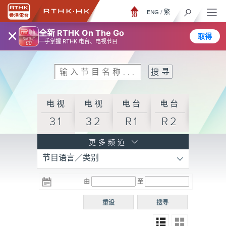
ENG
/
繁
×
全新 RTHK On The Go
取得
一手掌握 RTHK 电台、电视节目
电视
电视
电台
电台
31
32
R1
R2
电台
更多频道
节目语言／类别
R3
电台
电台
电台
由
至
普通
R4
R5
话台
重设
搜寻