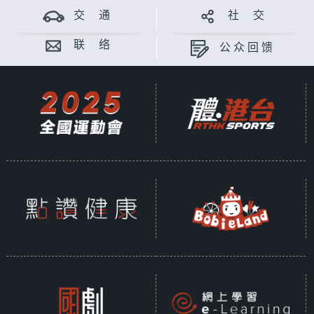
交 通
社 交
联 络
公众回馈