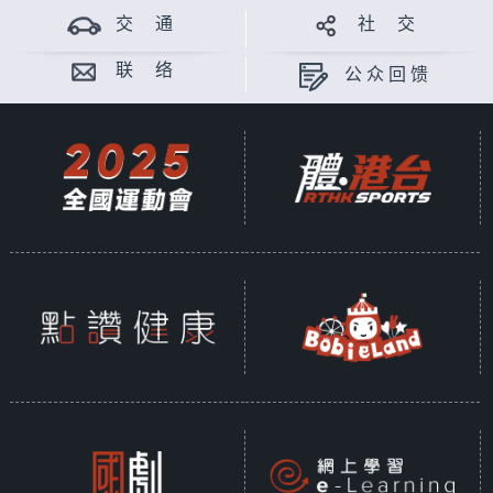
交 通
社 交
联 络
公众回馈