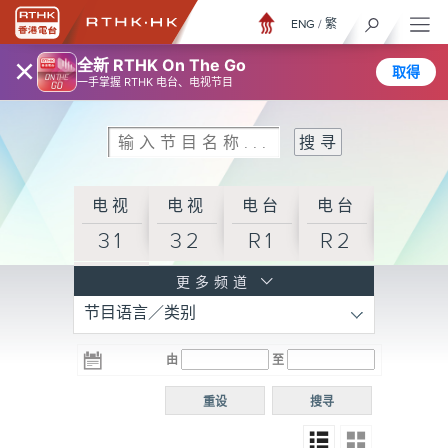
ENG
/
繁
×
全新 RTHK On The Go
取得
一手掌握 RTHK 电台、电视节目
电视
电视
电台
电台
31
32
R1
R2
电台
更多频道
节目语言／类别
R3
电台
电台
电台
由
至
普通
R4
R5
话台
重设
搜寻