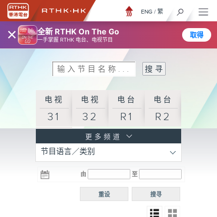
ENG
/
繁
×
全新 RTHK On The Go
取得
一手掌握 RTHK 电台、电视节目
电视
电视
电台
电台
31
32
R1
R2
电台
更多频道
节目语言／类别
R3
电台
电台
电台
由
至
普通
R4
R5
话台
重设
搜寻