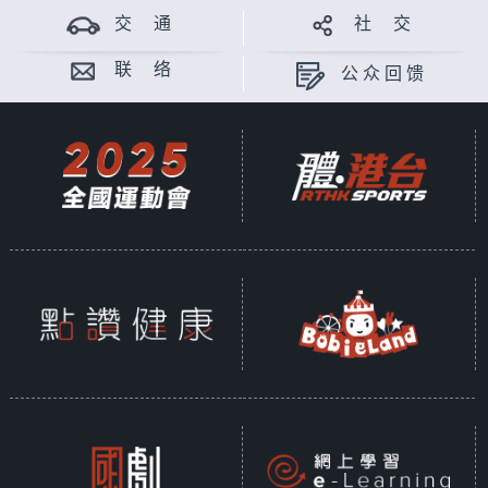
交 通
社 交
联 络
公众回馈