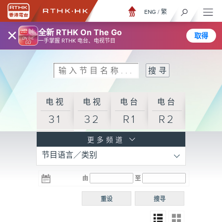
ENG
/
繁
×
全新 RTHK On The Go
取得
一手掌握 RTHK 电台、电视节目
电视
电视
电台
电台
31
32
R1
R2
电台
更多频道
节目语言／类别
R3
电台
电台
电台
由
至
普通
R4
R5
话台
重设
搜寻