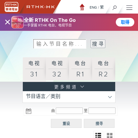
ENG
/
繁
×
全新 RTHK On The Go
取得
一手掌握 RTHK 电台、电视节目
电视
电视
电台
电台
31
32
R1
R2
电台
更多频道
节目语言／类别
R3
电台
电台
电台
由
至
普通
R4
R5
话台
重设
搜寻