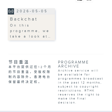
2026-05-05
Backchat
On this
programme, we
take a look at…
节目重温
PROGRAMME
ARCHIVE
本平台提供过往12个月
Archive service will
的节目重温，受版权限
be available for
制内容除外。香港电台
programmes broadcast
保留最终决定权。
in the past 12 months,
subject to copyright
restrictions. RTHK
reserves the right to
make the final
decision.