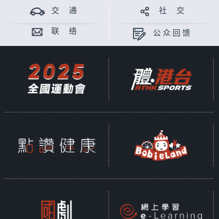
交 通
社 交
联 络
公众回馈