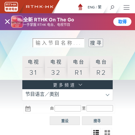
ENG
/
繁
×
全新 RTHK On The Go
取得
一手掌握 RTHK 电台、电视节目
电视
电视
电台
电台
31
32
R1
R2
电台
更多频道
节目语言／类别
R3
电台
电台
电台
由
至
普通
R4
R5
话台
重设
搜寻