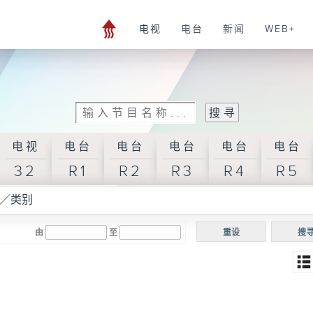
电视
电台
新闻
WEB+
电视
电台
电台
电台
电台
电台
32
R1
R2
R3
R4
R5
／类别
由
至
重设
搜