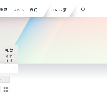
重温
APPS
我们
ENG
/
繁
电台
普通
话台
寻