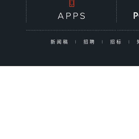
新闻稿
|
招聘
|
招标
|