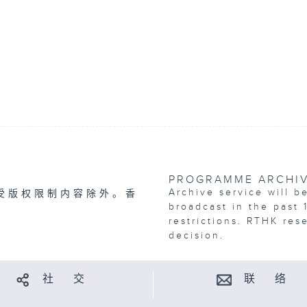
PROGRAMME ARCHI
Archive service will b
受版权限制内容除外。香
broadcast in the past 
restrictions. RTHK res
decision.
社 交
联 络