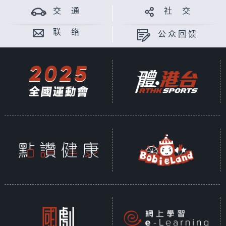
交 通
社 交
联 络
公众回馈