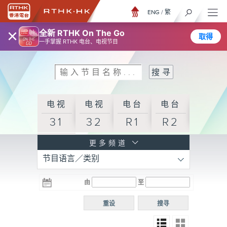
ENG
/
繁
×
全新 RTHK On The Go
取得
一手掌握 RTHK 电台、电视节目
电视
电视
电台
电台
31
32
R1
R2
电台
更多频道
节目语言／类别
R3
电台
电台
电台
由
至
普通
R4
R5
话台
重设
搜寻