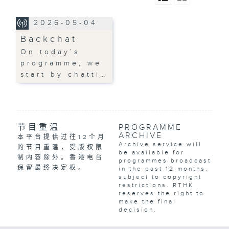
2026-05-04
Backchat
On today’s
programme, we
start by chatti…
节目重温
PROGRAMME
ARCHIVE
本平台提供过往12个月
Archive service will
的节目重温，受版权限
be available for
制内容除外。香港电台
programmes broadcast
保留最终决定权。
in the past 12 months,
subject to copyright
restrictions. RTHK
reserves the right to
make the final
decision.