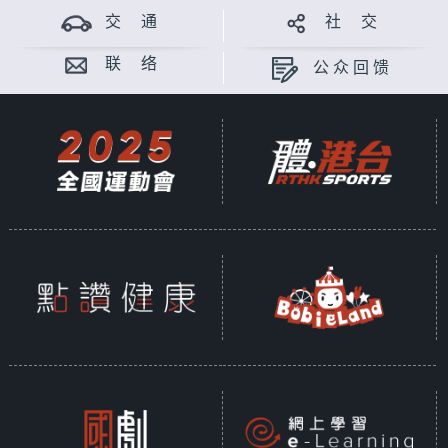
交 通
社 交
联 络
公众回馈