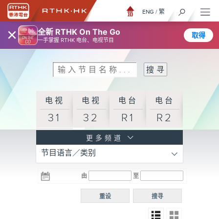
ENG
/
繁
×
全新 RTHK On The Go
取得
一手掌握 RTHK 电台、电视节目
电视
电视
电台
电台
31
32
R1
R2
电台
更多频道
节目语言／类别
R3
电台
电台
电台
由
至
普通
R4
R5
话台
重设
搜寻