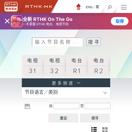
ENG
/
繁
×
全新 RTHK On The Go
取得
一手掌握 RTHK 电台、电视节目
电视
电视
电台
电台
31
32
R1
R2
电台
更多频道
节目语言／类别
R3
电台
电台
电台
由
至
普通
R4
R5
话台
重设
搜寻