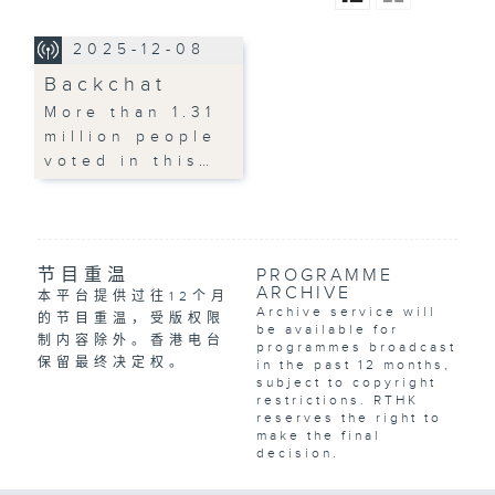
2025-12-08
Backchat
More than 1.31
million people
voted in this…
节目重温
PROGRAMME
ARCHIVE
本平台提供过往12个月
Archive service will
的节目重温，受版权限
be available for
制内容除外。香港电台
programmes broadcast
保留最终决定权。
in the past 12 months,
subject to copyright
restrictions. RTHK
reserves the right to
make the final
decision.