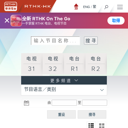
ENG
/
繁
×
全新 RTHK On The Go
取得
一手掌握 RTHK 电台、电视节目
电视
电视
电台
电台
31
32
R1
R2
电台
更多频道
节目语言／类别
R3
电台
电台
电台
由
至
普通
R4
R5
话台
重设
搜寻