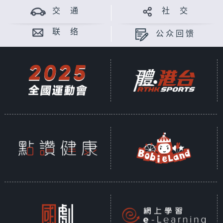
交 通
社 交
联 络
公众回馈