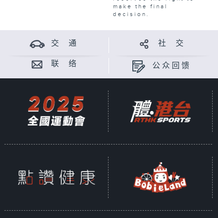
make the final
decision.
交 通
社 交
联 络
公众回馈