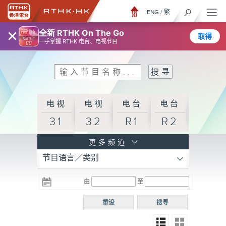
ENG
/
繁
×
全新 RTHK On The Go
取得
一手掌握 RTHK 电台、电视节目
电视
电视
电台
电台
31
32
R1
R2
电台
更多频道
节目语言／类别
R3
电台
电台
电台
由
至
普通
R4
R5
话台
重设
搜寻