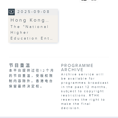
2025-09-08
Hong Kong…
The "National
Higher
Education Ent…
节目重温
PROGRAMME
ARCHIVE
本平台提供过往12个月
Archive service will
的节目重温，受版权限
be available for
制内容除外。香港电台
programmes broadcast
保留最终决定权。
in the past 12 months,
subject to copyright
restrictions. RTHK
reserves the right to
make the final
decision.