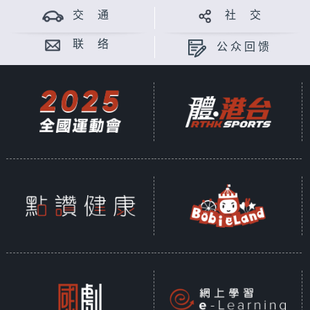
交 通
社 交
联 络
公众回馈