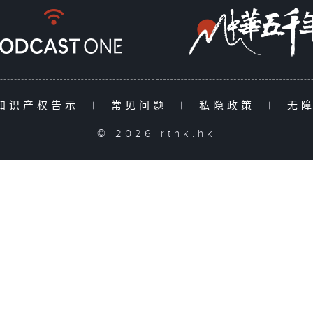
知识产权告示
|
常见问题
|
私隐政策
|
无
© 2026 rthk.hk