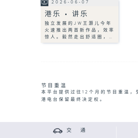
2026-06-07
港乐 • 讲乐
独立发展的JW王灏儿今年
火速推出两首新作品，效率
惊人。毅然走出舒适圈，…
节目重温
本平台提供过往12个月的节目重温，
港电台保留最终决定权。
交 通