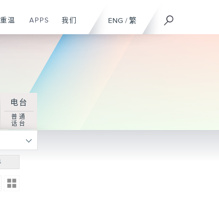
重温
APPS
我们
ENG
/
繁
电台
普通
话台
寻