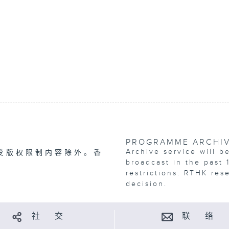
PROGRAMME ARCHI
Archive service will b
受版权限制内容除外。香
broadcast in the past 
restrictions. RTHK res
decision.
社 交
联 络