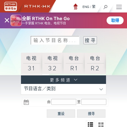
ENG
/
繁
×
全新 RTHK On The Go
取得
一手掌握 RTHK 电台、电视节目
电视
电视
电台
电台
31
32
R1
R2
电台
更多频道
节目语言／类别
R3
电台
电台
电台
由
至
普通
R4
R5
话台
重设
搜寻