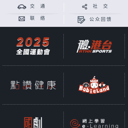
交 通
社 交
联 络
公众回馈