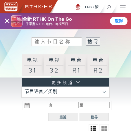
ENG
/
繁
×
全新 RTHK On The Go
取得
一手掌握 RTHK 电台、电视节目
电视
电视
电台
电台
31
32
R1
R2
电台
更多频道
节目语言／类别
R3
电台
电台
电台
由
至
普通
R4
R5
话台
重设
搜寻