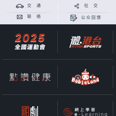
交 通
社 交
联 络
公众回馈