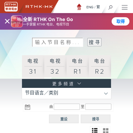
ENG
/
繁
×
全新 RTHK On The Go
取得
一手掌握 RTHK 电台、电视节目
电视
电视
电台
电台
31
32
R1
R2
电台
更多频道
节目语言／类别
R3
电台
电台
电台
由
至
普通
R4
R5
话台
重设
搜寻