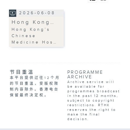
2026-06-08
Hong Kong…
Hong Kong’s
Chinese
Medicine Hos…
节目重温
PROGRAMME
ARCHIVE
本平台提供过往12个月
Archive service will
的节目重温，受版权限
be available for
制内容除外。香港电台
programmes broadcast
保留最终决定权。
in the past 12 months,
subject to copyright
restrictions. RTHK
reserves the right to
make the final
decision.