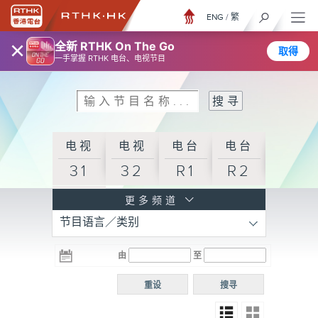
ENG
/
繁
×
全新 RTHK On The Go
取得
一手掌握 RTHK 电台、电视节目
电视
电视
电台
电台
31
32
R1
R2
电台
更多频道
节目语言／类别
R3
电台
电台
电台
由
至
普通
R4
R5
话台
重设
搜寻