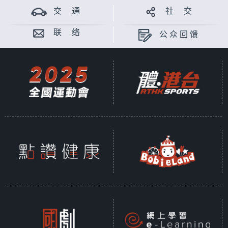
交 通
社 交
联 络
公众回馈