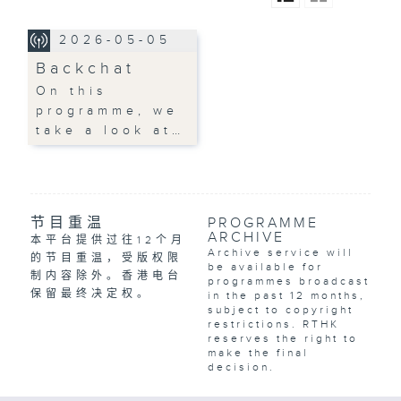
2026-05-05
Backchat
On this
programme, we
take a look at…
节目重温
PROGRAMME
ARCHIVE
本平台提供过往12个月
Archive service will
的节目重温，受版权限
be available for
制内容除外。香港电台
programmes broadcast
保留最终决定权。
in the past 12 months,
subject to copyright
restrictions. RTHK
reserves the right to
make the final
decision.