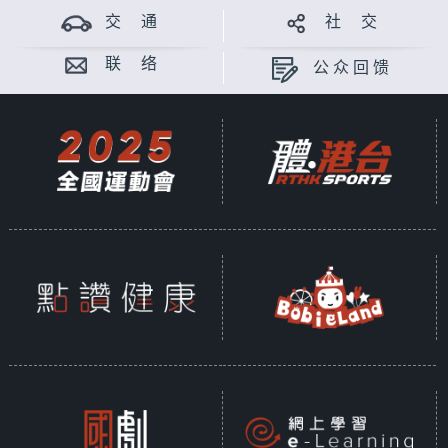
交 通
社 交
联 络
公众回馈