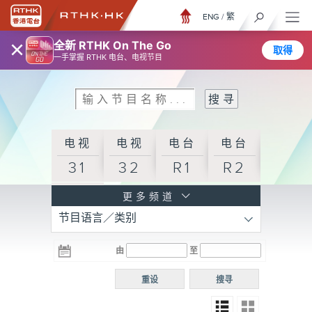
ENG
/
繁
×
全新 RTHK On The Go
取得
一手掌握 RTHK 电台、电视节目
电视
电视
电台
电台
31
32
R1
R2
电台
更多频道
节目语言／类别
R3
电台
电台
电台
由
至
普通
R4
R5
话台
重设
搜寻