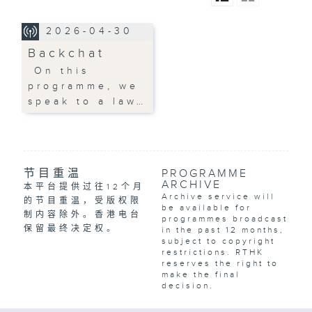
2026-04-30
Backchat
On this
programme, we
speak to a law…
节目重温
PROGRAMME
ARCHIVE
本平台提供过往12个月
Archive service will
的节目重温，受版权限
be available for
制内容除外。香港电台
programmes broadcast
保留最终决定权。
in the past 12 months,
subject to copyright
restrictions. RTHK
reserves the right to
make the final
decision.