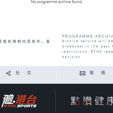
No programme archive found
PROGRAMME ARCHI
Archive service will b
受版权限制内容除外。香
broadcast in the past 
restrictions. RTHK res
decision.
社 交
联 络