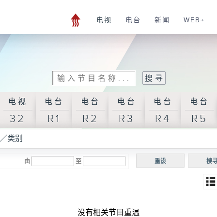
电视
电台
新闻
WEB+
电视
电台
电台
电台
电台
电台
32
R1
R2
R3
R4
R5
／类别
由
至
重设
搜
没有相关节目重温