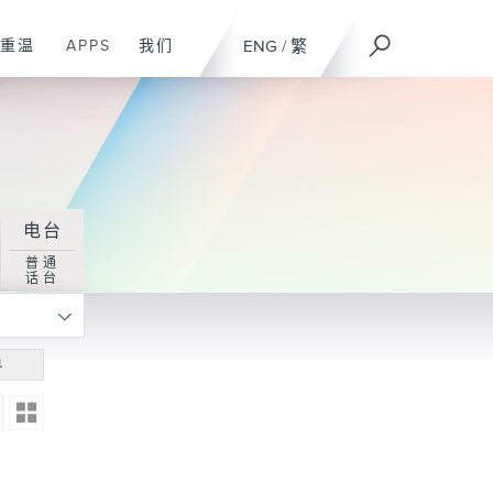
重温
APPS
我们
ENG
/
繁
电台
普通
话台
寻