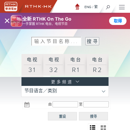
ENG
/
繁
×
全新 RTHK On The Go
取得
一手掌握 RTHK 电台、电视节目
电视
电视
电台
电台
31
32
R1
R2
电台
更多频道
节目语言／类别
R3
电台
电台
电台
由
至
普通
R4
R5
话台
重设
搜寻