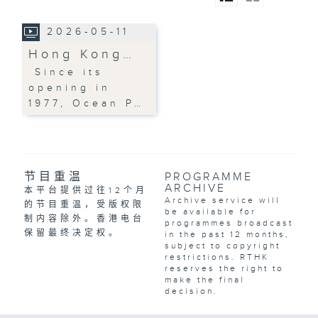
2026-05-11
Hong Kong…
Since its
opening in
1977, Ocean P…
节目重温
PROGRAMME
ARCHIVE
本平台提供过往12个月
Archive service will
的节目重温，受版权限
be available for
制内容除外。香港电台
programmes broadcast
保留最终决定权。
in the past 12 months,
subject to copyright
restrictions. RTHK
reserves the right to
make the final
decision.