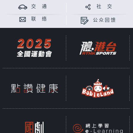
交 通
社 交
联 络
公众回馈