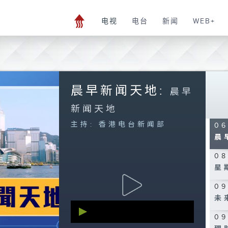
香
电视
电台
新闻
WEB+
01
C
03
大
晨早新闻天地:
05
晨早
清
新闻天地
五
主持: 香港电台新闻部
06
晨
08
星
09
未
0
seconds
09
of