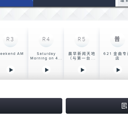
0
理
seconds
Volume
90%
10
十
12
午
R3
R4
R5
普
12
大
eekend AM
Saturday
晨早新闻天地
621 金曲
Morning on 4...
（与第一台...
店
14
五
15
职
16
大
17
旅