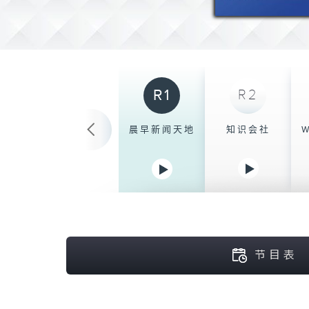
R1
R2
晨早新闻天地
知识会社
W
节目表