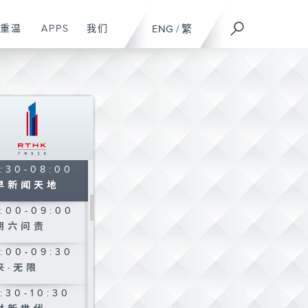
港故事
重温
APPS
我们
ENG
/
繁
:30-03:30
IBS人人广播
:30-05:00
自然之声
:00-06:30
晨爽利 （与第
台联播）
:30-08:00
早新闻天地
:00-09:00
期六问责
:00-09:30
来·无限
:30-10:30