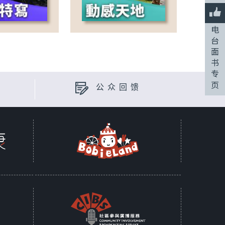
电
台
面
书
专
页
公众回馈