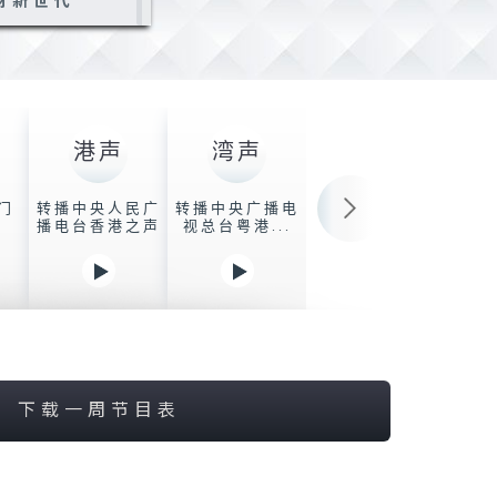
财新世代
:30-12:00
万八千里
:00-12:20
间新闻天地
港声
湾声
:20-14:00
气候
专门
转播中央人民广
转播中央广播电
播电台香港之声
视总台粤港...
:00-15:00
十年后
:00-16:00
场发挥
:00-17:00
城小事
下载一周节目表
:00-18:00
游乐园