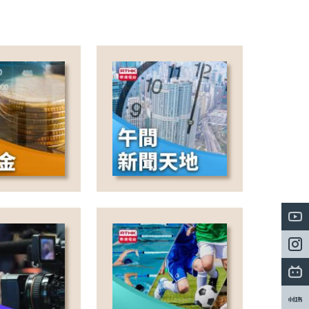
at's Up
o