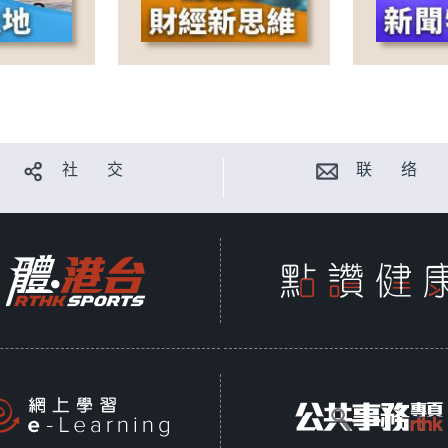
社 交
联 络