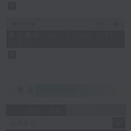
0
seconds
00:00
55:09
of
55
第二部份 Part 2 (HKT 11:05 -
minutes,
12:00)
9
seconds
重温
CATCHUP
05 - 08
2026