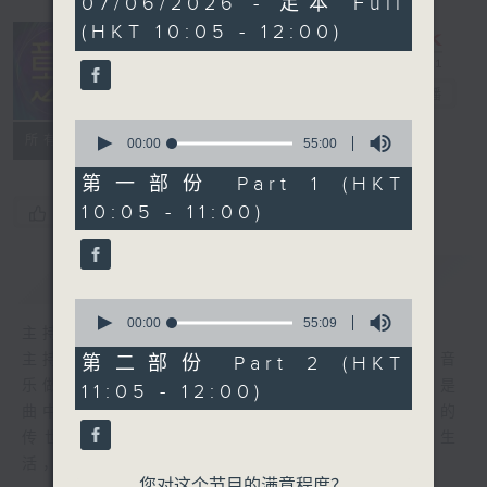
07/06/2026 - 足本 Full
hour,
(HKT 10:05 - 12:00)
50
minutes,
0
seconds
音乐之光
电台直播
0
所有集数
seconds
00:00
55:00
of
55
第一部份 Part 1 (HKT
minutes,
10:05 - 11:00)
您喜欢这个节目吗?
0
seconds
简介
GIST
0
seconds
00:00
55:09
主持人：金丹
of
55
主持人:金丹 每周日上午十点到十二点，伴着音
第二部份 Part 2 (HKT
minutes,
乐做时光的旅人。 初闻不识曲中意，再听已是
11:05 - 12:00)
9
seconds
曲中人。 穿过记忆，跨过山海，在历久弥新的
传世金曲中遇见曾经的自己。 让音乐照亮生
活，与你共度好时光。
您对这个节目的满意程度？