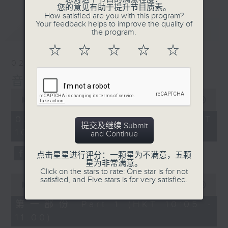
您的意见有助于提升节目质素。
How satisfied are you with this program?
Your feedback helps to improve the quality of
最新
LATEST
the program.
☆
☆
☆
☆
☆
02/08/2026
音乐之光
0
seconds
00:00
1:50:00
of
1
02/08/2026 - 足本 Full (HKT
hour,
提交及继续 Submit
10:05 - 12:00)
50
and Continue
minutes,
0
点击星星进行评分：一颗星为不满意，五颗
seconds
星为非常满意。
Click on the stars to rate: One star is for not
0
satisfied, and Five stars is for very satisfied.
seconds
00:00
55:00
of
55
第一部份 Part 1 (HKT 10:05 -
minutes,
11:00)
0
seconds