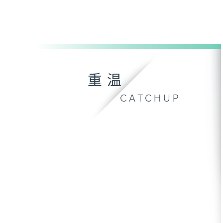
重温
CATCHUP