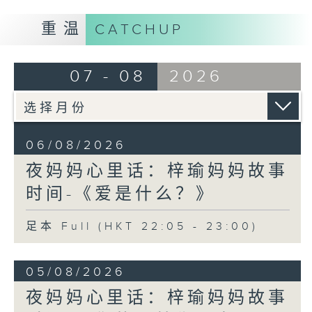
重温
CATCHUP
07 - 08
2026
06/08/2026
夜妈妈心里话：梓瑜妈妈故事
时间-《爱是什么？》
足本 Full (HKT 22:05 - 23:00)
05/08/2026
夜妈妈心里话：梓瑜妈妈故事