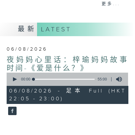
与你围炉夜话～
更多...
最新
LATEST
06/08/2026
夜妈妈心里话：梓瑜妈妈故事
时间-《爱是什么？》
0
seconds
00:00
55:00
of
55
06/08/2026 - 足本 Full (HKT
minutes,
22:05 - 23:00)
0
seconds