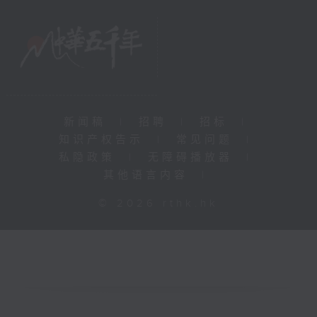
新闻稿
|
招聘
|
招标
|
知识产权告示
|
常见问题
|
私隐政策
|
无障碍播放器
|
其他语言内容
|
© 2026 rthk.hk