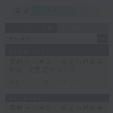
重温
CATCHUP
07 - 08
2026
06/08/2026
夜妈妈心里话：梓瑜妈妈故事
时间-《爱是什么？》
足本 Full (HKT 22:05 - 23:00)
05/08/2026
夜妈妈心里话：梓瑜妈妈故事