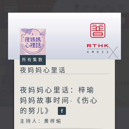
ENG
/
繁
×
全新 RTHK On The Go
取得
一手掌握 RTHK 电台、电视节目
X
所有集数
夜妈妈心里话
夜妈妈心里话：梓瑜
妈妈故事时间-《伤心
的努儿》
主持人：黄梓瑜