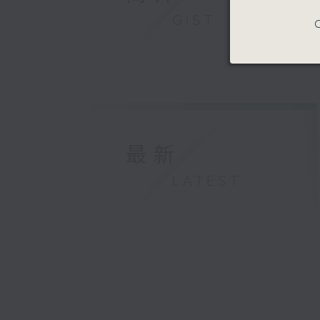
GIST
C
最新
LATEST