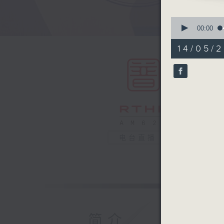
0
seconds
00:00
of
54
14/05/
minutes,
59
seconds
90%
电台直播
简介