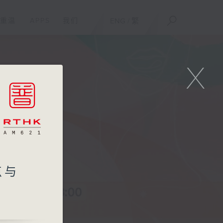
重温
APPS
我们
ENG
/
繁
X
点与