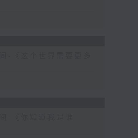
间-《这个世界需要更多
间-《你知道我是谁