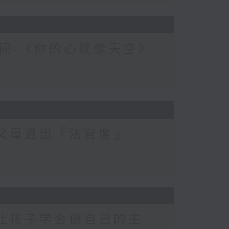
间-《你的心就像天空》
-父母退出『法官席』
-让孩子学会做自己的主