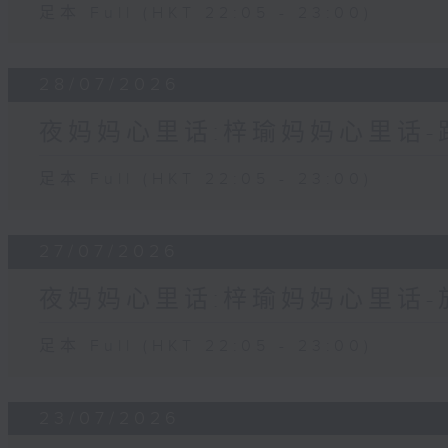
足本 Full (HKT 22:05 - 23:00)
28/07/2026
夜妈妈心里话:梓瑜妈妈心里话
足本 Full (HKT 22:05 - 23:00)
27/07/2026
夜妈妈心里话:梓瑜妈妈心里话
足本 Full (HKT 22:05 - 23:00)
23/07/2026