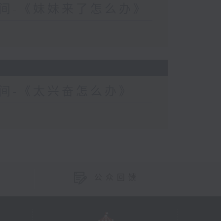
间-《妹妹来了怎么办》
间-《太兴奋怎么办》
公众回馈