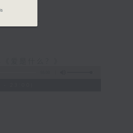
is
与你围炉夜话～
-《爱是什么？》
55:00
 - 23:00)