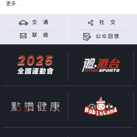
更多 ...
交 通
社 交
联 络
公众回馈