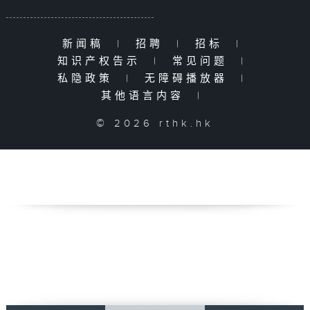
新闻稿
|
招聘
|
招标
|
知识产权告示
|
常见问题
|
私隐政策
|
无障碍播放器
|
其他语言内容
|
© 2026 rthk.hk