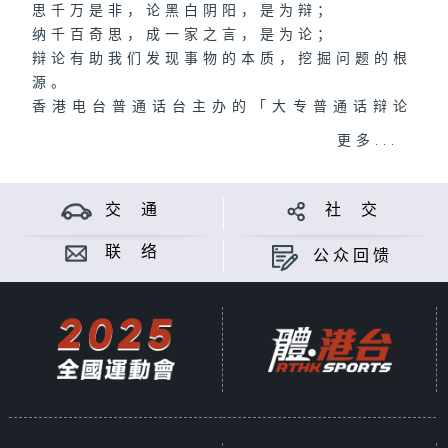
思千万是非，论黑白阴阳，是为辩；
纳千百奇思，成一家之言，是为论；
辩论有助我们发现事物的本质，挖掘问题的根
源。
香港电台普通话台主办的「大专普通话辩论
赛」，已踏入第二十三届。过去二十多年来，
更多...
每年都有参赛院校的普通话辩论队代表香港前
往世界各地或通过线上与各一流大学的普通话
辩论队进行交流、比赛，向外界展示香港高校
交 通
社 交
普通话辩论的水平。
今年十月，全港十二所院校的优秀辩论员，再
联 络
公众回馈
次展开激烈比赛。究竟谁能凭借缜密思维走出
重围，一步步迈向辩论王者宝座？敬请关注！