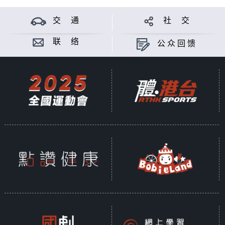
交 通
社 交
联 络
公众回馈