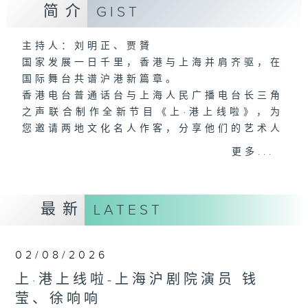
简介
GIST
主持人：刘明正、贾贇
国家发展一日千里，香港与上海并肩齐驱，在
国际舞台共谱沪港新篇章。
香港电台普通话台与上海人民广播电台长三角
之声联合制作全新节目《上·港上线啦》，为
您邀请两地文化名人作客，分享他们的艺术人
生，亦会介绍两地文化活动及社会动态，联系
更多...
沪港听众，呈现两地文化艺术盛宴。
更多精彩内容，敬请留意逢星期六傍晚7点，
《上·港上线啦》。
最新
LATEST
02/08/2026
上·港上线啦-上海沪剧院演员 钱
莹、徐响响