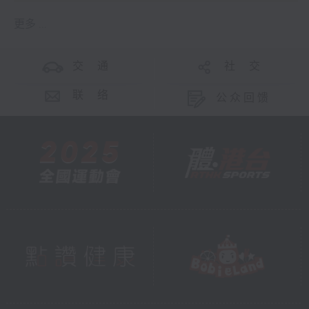
更多 ...
交 通
社 交
联 络
公众回馈