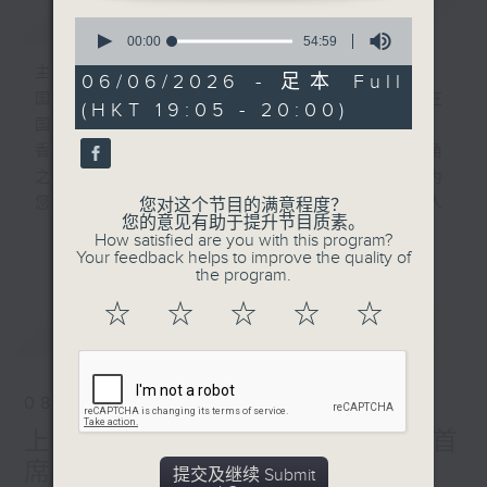
简介
GIST
0
seconds
00:00
54:59
of
主持人：刘明正、贾贇
54
06/06/2026 - 足本 Full
minutes,
国家发展一日千里，香港与上海并肩齐驱，在
(HKT 19:05 - 20:00)
59
国际舞台共谱沪港新篇章。
seconds
香港电台普通话台与上海人民广播电台长三角
之声联合制作全新节目《上·港上线啦》，为
您邀请两地文化名人作客，分享他们的艺术人
您对这个节目的满意程度？
您的意见有助于提升节目质素。
生，亦会介绍两地文化活动及社会动态，联系
How satisfied are you with this program?
更多...
沪港听众，呈现两地文化艺术盛宴。
Your feedback helps to improve the quality of
the program.
更多精彩内容，敬请留意逢星期六傍晚7点，
《上·港上线啦》。
☆
☆
☆
☆
☆
最新
LATEST
08/08/2026
上·港上线啦-香港中乐团琵琶首
席 张莹
提交及继续 Submit