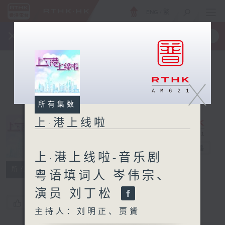
ENG
/
繁
×
全新 RTHK On The Go
取得
一手掌握 RTHK 电台、电视节目
X
所有集数
上·港上线啦
上·港上线啦
电台直播
上·港上线啦-音乐剧
所有集数
粤语填词人 岑伟宗、
演员 刘丁松
您喜欢这个节目吗?
主持人：刘明正、贾贇