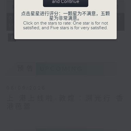
and Continue
0
seconds
00:00
55:00
of
点击星星进行评分：一颗星为不满意，五颗
55
08/08/2026 - 足本 Full (HKT
星为非常满意。
minutes,
Click on the stars to rate: One star is for not
19:05 - 20:00)
0
satisfied, and Five stars is for very satisfied.
seconds
预告
UPCOMING
06/09/2026
上·港上线啦-敦煌∶溯光行 香
港芭蕾