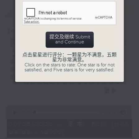
最新
LATEST
30/05/2026
提交及继续 Submit
两文三语说故事《小猪猪知错
and Continue
了》和《苹果树节》
点击星星进行评分：一颗星为不满意，五颗
星为非常满意。
各位小朋友，今天我们两文三语说故事为大
Click on the stars to rate: One star is for not
satisfied, and Five stars is for very satisfied.
家带来了《小猪猪知错了》和《苹果树节》
的故事；
《小猪猪知错了》的普通话版本由岭南大
更多...
学香港同学会小学的陈梓朗同学声演；
《苹果树节》的普通话版本由恩主教书院
0
seconds
00:00
54:59
的杨佳琪同学声演。
of
54
30/05/2026 - 足本 Full (HKT
minutes,
09:05 - 10:00)
59
seconds