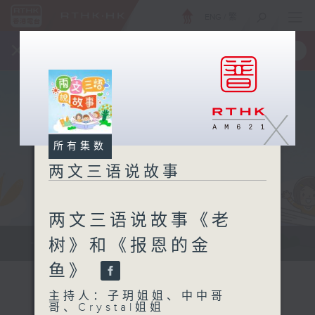
ENG
/
繁
×
全新 RTHK On The Go
取得
一手掌握 RTHK 电台、电视节目
X
所有集数
两文三语说故事
两文三语说故事《老
树》和《报恩的金
一个故事、两种语言、三种表达方式...
鱼》
主持人：子玥姐姐、中中哥
哥、Crystal姐姐