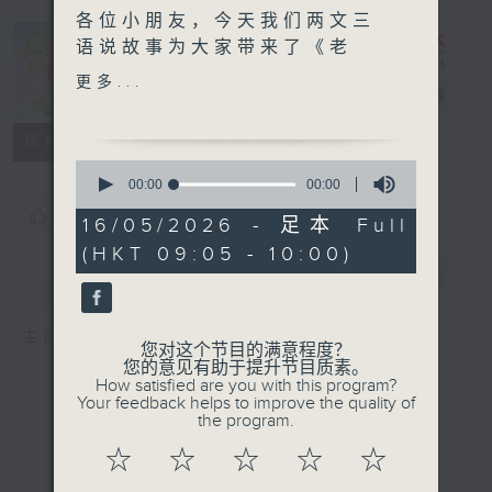
各位小朋友，今天我们两文三
语说故事为大家带来了《老
树》和《报恩的金鱼》的故
更多...
两文三语说故事
电台直播
事；
《老树》的普通话版本由岭南
所有集数
大学香港同学会小学的张柏澄
0
同学声演；
seconds
00:00
55:00
of
《报恩的金鱼》的普通话版本
您喜欢这个节目吗?
55
16/05/2026 - 足本 Full
由恩主教书院的杨佳琪同学声
minutes,
(HKT 09:05 - 10:00)
0
演。
seconds
简介
GIST
主持人：子玥姐姐、中中哥哥、Crystal姐姐
您对这个节目的满意程度？
您的意见有助于提升节目质素。
How satisfied are you with this program?
Your feedback helps to improve the quality of
the program.
☆
☆
☆
☆
☆