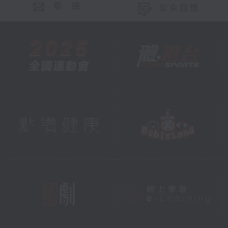
联 络
公众回馈