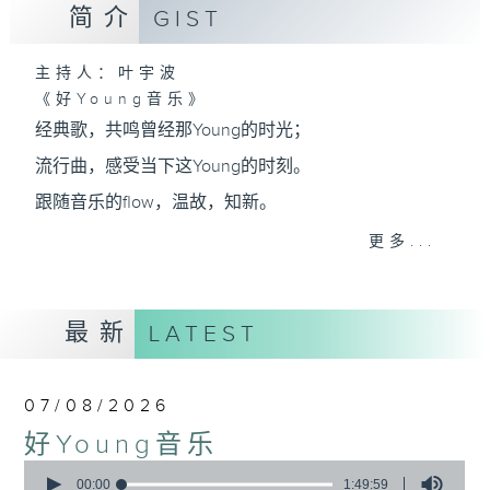
简介
GIST
主持人：叶宇波
《好Young音乐》
经典歌，共鸣曾经那Young的时光；
流行曲，感受当下这Young的时刻。
跟随音乐的flow，温故，知新。
香港电台普通话台《好Young音乐》！
更多...
节目版块包括：晨曲悠扬、好Young主题、粤语播
（广东歌经典）、温故知新（新歌精选）。
最新
LATEST
星期一至五早七点，
07/08/2026
《好Young音乐》
好Young音乐
叶宇波为你呈现音乐好模Young！
0
seconds
00:00
1:49:59