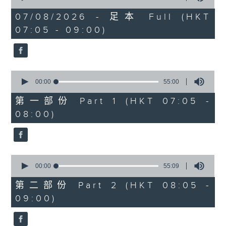
of
1
07/08/2026 - 足本 Full (HKT
hour,
07:05 - 09:00)
49
minutes,
59
seconds
0
seconds
00:00
55:00
of
55
第一部份 Part 1 (HKT 07:05 -
minutes,
08:00)
0
seconds
0
seconds
00:00
55:09
of
55
第二部份 Part 2 (HKT 08:05 -
minutes,
09:00)
9
seconds