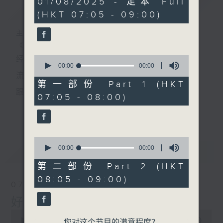
01/08/2025 - 足本 Full
简介
GIST
seconds
(HKT 07:05 - 09:00)
主持人：叶宇波
《好Young音乐》
0
经典歌，共鸣曾经那Young的时光；
seconds
00:00
00:00
of
流行曲，感受当下这Young的时刻。
0
第一部份 Part 1 (HKT
seconds
跟随音乐的flow，温故，知新。
07:05 - 08:00)
香港电台普通话台《好Young音乐》！
更多...
节目版块包括：晨曲悠扬、好Young主题、粤语播
0
（广东歌经典）、温故知新（新歌精选）。
seconds
00:00
00:00
最新
LATEST
of
0
第二部份 Part 2 (HKT
seconds
星期一至五早七点，
08:05 - 09:00)
07/08/2026
《好Young音乐》
好Young音乐
叶宇波为你呈现音乐好模Young！
0
seconds
00:00
1:49:59
您对这个节目的满意程度？