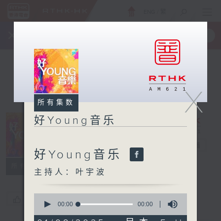
ENG
/
繁
×
全新 RTHK On The Go
取得
一手掌握 RTHK 电台、电视节目
X
所有集数
好Young音乐
好Young音乐
电台直播
好Young音乐
所有集数
主持人：叶宇波
0
您喜欢这个节目吗?
seconds
00:00
00:00
of
0