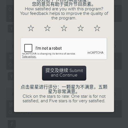
of
您的意见有助于提升节目质素。
1
How satisfied are you with this program?
07/08/2026 - 足本 Full (HKT
hour,
Your feedback helps to improve the quality of
07:05 - 09:00)
49
the program.
minutes,
59
☆
☆
☆
☆
☆
seconds
0
seconds
00:00
55:00
of
55
第一部份 Part 1 (HKT 07:05 -
minutes,
08:00)
0
seconds
提交及继续 Submit
and Continue
点击星星进行评分：一颗星为不满意，五颗
0
星为非常满意。
seconds
00:00
55:09
Click on the stars to rate: One star is for not
of
satisfied, and Five stars is for very satisfied.
55
第二部份 Part 2 (HKT 08:05 -
minutes,
09:00)
9
seconds