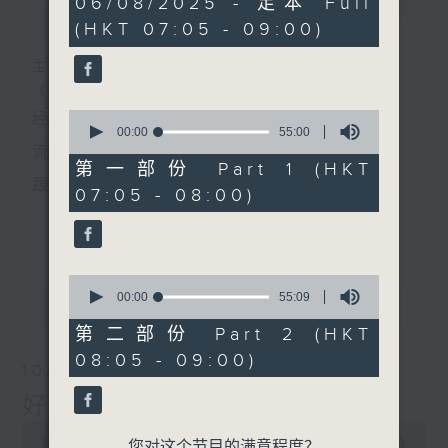
06/08/2025 - 足本 Full
简介
GIST
hour,
(HKT 07:05 - 09:00)
50
minutes,
0
主持人：叶宇波
seconds
《好Young音乐》
0
经典歌，共鸣曾经那Young的时光；
seconds
00:00
55:00
of
流行曲，感受当下这Young的时刻。
55
第一部份 Part 1 (HKT
minutes,
跟随音乐的flow，温故，知新。
07:05 - 08:00)
0
seconds
香港电台普通话台《好Young音乐》！
更多...
节目版块包括：晨曲悠扬、好Young主题、粤语播
0
（广东歌经典）、温故知新（新歌精选）。
seconds
00:00
55:09
最新
LATEST
of
55
第二部份 Part 2 (HKT
minutes,
星期一至五早七点，
08:05 - 09:00)
9
10/08/2026
seconds
《好Young音乐》
好Young音乐
叶宇波为你呈现音乐好模Young！
0
seconds
00:00
1:50:00
您对这个节目的满意程度？