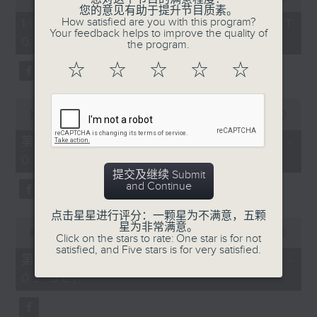
of
您的意见有助于提升节目质素。
1
How satisfied are you with this program?
10/08/2026 - 足本 Full (HKT
hour,
Your feedback helps to improve the quality of
07:05 - 09:00)
50
the program.
minutes,
0
☆
☆
☆
☆
☆
seconds
0
seconds
00:00
55:10
of
55
第一部份 Part 1 (HKT 07:05 -
minutes,
08:00)
10
seconds
提交及继续 Submit
and Continue
点击星星进行评分：一颗星为不满意，五颗
0
星为非常满意。
seconds
00:00
55:10
Click on the stars to rate: One star is for not
of
satisfied, and Five stars is for very satisfied.
55
第二部份 Part 2 (HKT 08:05 -
minutes,
09:00)
10
seconds