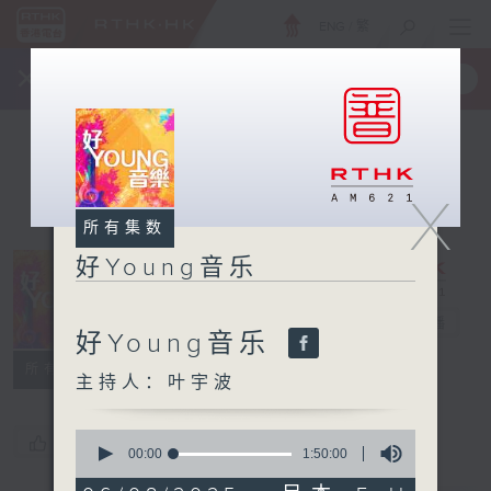
ENG
/
繁
×
全新 RTHK On The Go
取得
一手掌握 RTHK 电台、电视节目
X
所有集数
好Young音乐
好Young音乐
电台直播
好Young音乐
所有集数
主持人：叶宇波
0
您喜欢这个节目吗?
seconds
00:00
1:50:00
of
1