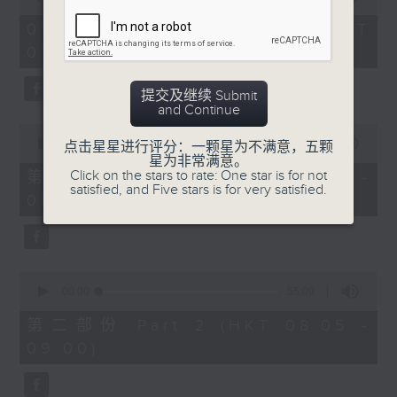
of
1
07/08/2026 - 足本 Full (HKT
hour,
07:05 - 09:00)
49
minutes,
59
提交及继续 Submit
seconds
and Continue
0
seconds
00:00
55:00
点击星星进行评分：一颗星为不满意，五颗
of
星为非常满意。
55
Click on the stars to rate: One star is for not
第一部份 Part 1 (HKT 07:05 -
minutes,
satisfied, and Five stars is for very satisfied.
08:00)
0
seconds
0
seconds
00:00
55:09
of
55
第二部份 Part 2 (HKT 08:05 -
minutes,
09:00)
9
seconds