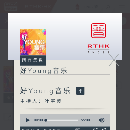
ENG
/
繁
×
全新 RTHK On The Go
取得
一手掌握 RTHK 电台、电视节目
X
所有集数
好Young音乐
好Young音乐
电台直播
好Young音乐
所有集数
主持人：叶宇波
0
您喜欢这个节目吗?
seconds
00:00
55:00
of
55