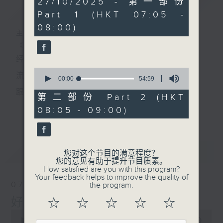
27/10/2025 - 第一部份
简介
GIST
minutes,
Part 1 (HKT 07:05 -
0
seconds
08:00)
主持人：叶宇波
《好Young音乐》
经典歌，共鸣曾经那Young的时光；
0
流行曲，感受当下这Young的时刻。
seconds
00:00
54:59
of
跟随音乐的flow，温故，知新。
54
第二部份 Part 2 (HKT
minutes,
香港电台普通话台《好Young音乐》！
08:05 - 09:00)
更多...
59
seconds
节目版块包括：晨曲悠扬、好Young主题、粤语播
（广东歌经典）、温故知新（新歌精选）。
最新
LATEST
您对这个节目的满意程度？
您的意见有助于提升节目质素。
How satisfied are you with this program?
星期一至五早七点，
Your feedback helps to improve the quality of
07/08/2026
the program.
《好Young音乐》
好Young音乐
☆
☆
☆
☆
☆
叶宇波为你呈现音乐好模Young！
0
seconds
00:00
1:49:59