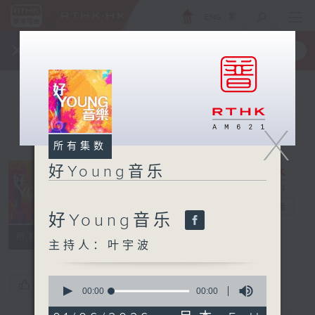
ENG
/
繁
×
全新 RTHK On The Go
取得
一手掌握 RTHK 电台、电视节目
X
所有集数
好Young音乐
好Young音乐
电台直播
好Young音乐
所有集数
主持人：叶宇波
0
您喜欢这个节目吗?
seconds
00:00
00:00
of
0