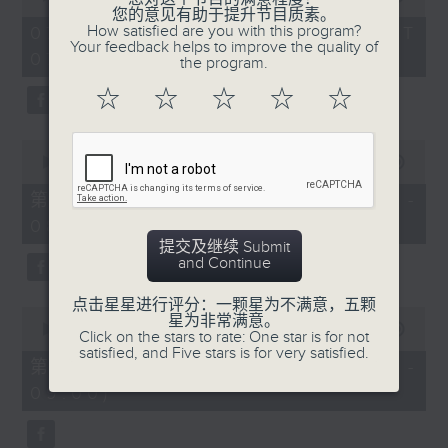
of
您的意见有助于提升节目质素。
1
How satisfied are you with this program?
07/08/2026 - 足本 Full (HKT
hour,
Your feedback helps to improve the quality of
07:05 - 09:00)
49
the program.
minutes,
59
☆
☆
☆
☆
☆
seconds
0
seconds
00:00
55:00
of
55
第一部份 Part 1 (HKT 07:05 -
minutes,
08:00)
0
seconds
提交及继续 Submit
and Continue
点击星星进行评分：一颗星为不满意，五颗
0
星为非常满意。
seconds
00:00
55:09
Click on the stars to rate: One star is for not
of
satisfied, and Five stars is for very satisfied.
55
第二部份 Part 2 (HKT 08:05 -
minutes,
09:00)
9
seconds