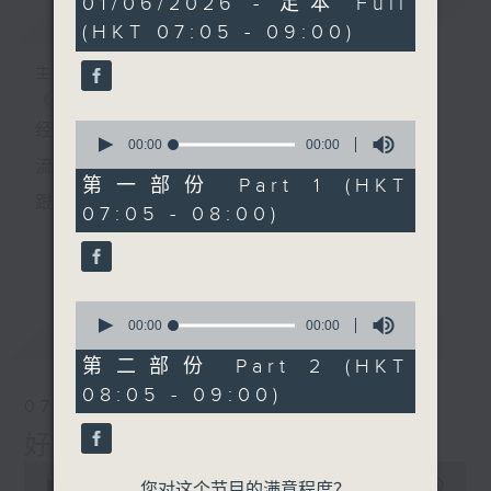
01/06/2026 - 足本 Full
简介
GIST
seconds
(HKT 07:05 - 09:00)
主持人：叶宇波
《好Young音乐》
0
经典歌，共鸣曾经那Young的时光；
seconds
00:00
00:00
of
流行曲，感受当下这Young的时刻。
0
第一部份 Part 1 (HKT
seconds
跟随音乐的flow，温故，知新。
07:05 - 08:00)
香港电台普通话台《好Young音乐》！
更多...
节目版块包括：晨曲悠扬、好Young主题、粤语播
0
（广东歌经典）、温故知新（新歌精选）。
seconds
00:00
00:00
最新
LATEST
of
0
第二部份 Part 2 (HKT
seconds
星期一至五早七点，
08:05 - 09:00)
07/08/2026
《好Young音乐》
好Young音乐
叶宇波为你呈现音乐好模Young！
0
seconds
00:00
1:49:59
您对这个节目的满意程度？