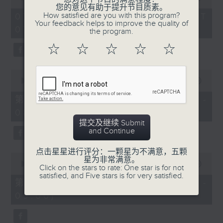
of
您的意见有助于提升节目质素。
1
How satisfied are you with this program?
07/08/2026 - 足本 Full (HKT
hour,
Your feedback helps to improve the quality of
07:05 - 09:00)
49
the program.
minutes,
59
☆
☆
☆
☆
☆
seconds
0
seconds
00:00
55:00
of
55
第一部份 Part 1 (HKT 07:05 -
minutes,
08:00)
0
seconds
提交及继续 Submit
and Continue
点击星星进行评分：一颗星为不满意，五颗
0
星为非常满意。
seconds
00:00
55:09
Click on the stars to rate: One star is for not
of
satisfied, and Five stars is for very satisfied.
55
第二部份 Part 2 (HKT 08:05 -
minutes,
09:00)
9
seconds