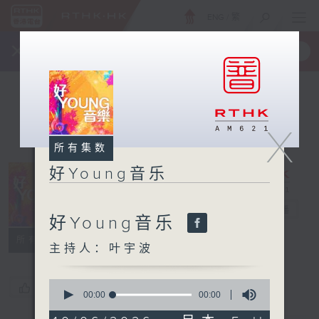
ENG
/
繁
×
全新 RTHK On The Go
取得
一手掌握 RTHK 电台、电视节目
X
所有集数
好Young音乐
好Young音乐
电台直播
好Young音乐
所有集数
主持人：叶宇波
0
您喜欢这个节目吗?
seconds
00:00
00:00
of
0