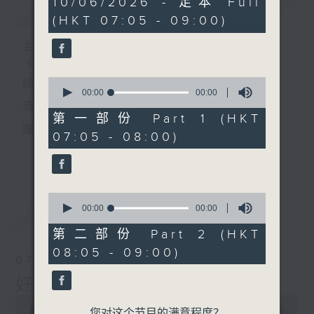
10/06/2026 - 足本 Full
简介
GIST
seconds
(HKT 07:05 - 09:00)
主持人：叶宇波
《好Young音乐》
0
经典歌，共鸣曾经那Young的时光；
seconds
00:00
00:00
of
流行曲，感受当下这Young的时刻。
0
第一部份 Part 1 (HKT
seconds
跟随音乐的flow，温故，知新。
07:05 - 08:00)
香港电台普通话台《好Young音乐》！
更多...
节目版块包括：晨曲悠扬、好Young主题、粤语播
0
（广东歌经典）、温故知新（新歌精选）。
seconds
00:00
00:00
最新
LATEST
of
0
第二部份 Part 2 (HKT
seconds
星期一至五早七点，
08:05 - 09:00)
07/08/2026
《好Young音乐》
好Young音乐
叶宇波为你呈现音乐好模Young！
0
seconds
00:00
1:49:59
您对这个节目的满意程度？